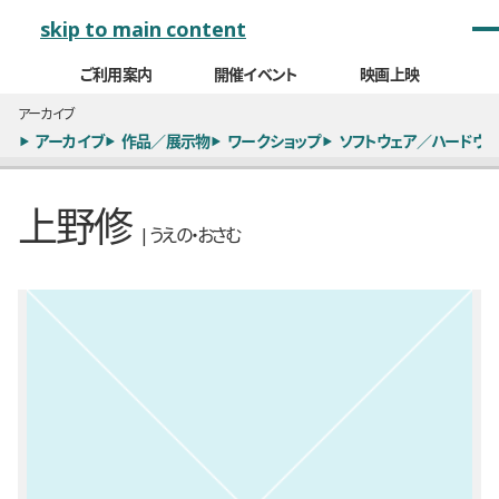
メインナビゲーション
skip to main content
ご利用案内
開催イベント
映画上映
アーカイブ
アーカイブ
作品／展示物
ワークショップ
ソフトウェア／ハードウェ
上野修
| うえの・おさむ