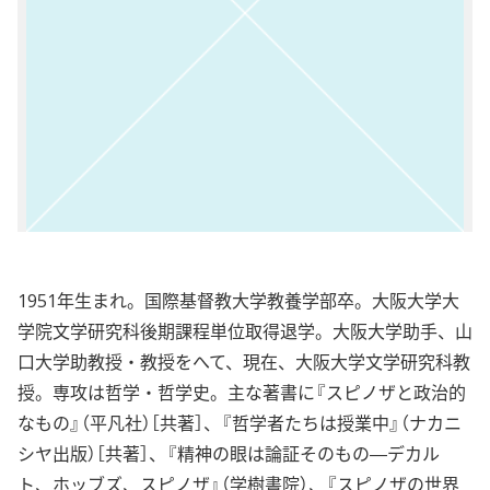
1951年生まれ。国際基督教大学教養学部卒。大阪大学大
学院文学研究科後期課程単位取得退学。大阪大学助手、山
口大学助教授・教授をへて、現在、大阪大学文学研究科教
授。専攻は哲学・哲学史。主な著書に『スピノザと政治的
なもの』（平凡社）［共著］、『哲学者たちは授業中』（ナカニ
シヤ出版）［共著］、『精神の眼は論証そのもの―デカル
ト、ホッブズ、スピノザ』（学樹書院）、『スピノザの世界