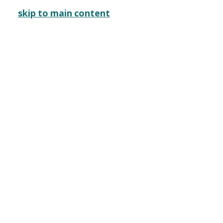
メインナビゲーション
skip to main content
ご利用案内
開催イベント
映画上映
アーカイブ
アーカイブ
作品／展示物
ワークショップ
ソフトウェア／ハードウェ
平井槙
| ひらい・まき