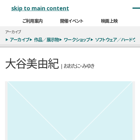
メインナビゲーション
skip to main content
ご利用案内
開催イベント
映画上映
アーカイブ
アーカイブ
作品／展示物
ワークショップ
ソフトウェア／ハードウェ
大谷美由紀
| おおたに・みゆき