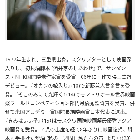
1977年生まれ、三重県出身。スクリプターとして映画界
入りし、初長編脚本『酒井家のしあわせ』で、サンダン
ス・NHK国際映像作家賞を受賞、06年に同作で映画監督
デビュー。『オカンの嫁入り』(10)で新藤兼人賞金賞を受
賞。『そこのみにて光輝く』(14)でモントリオール世界映画
祭ワールドコンペティション部門最優秀監督賞を受賞、併
せて米国アカデミー賞国際⻑編映画賞日本代表に選出。
『きみはいい子』（15）はモスクワ国際映画祭最優秀アジア
映画賞を受賞。２児の出産を経て8年ぶりに映画復帰、脚
本も手掛けた短編『私の一週間（「私たちの声」より）』(23)