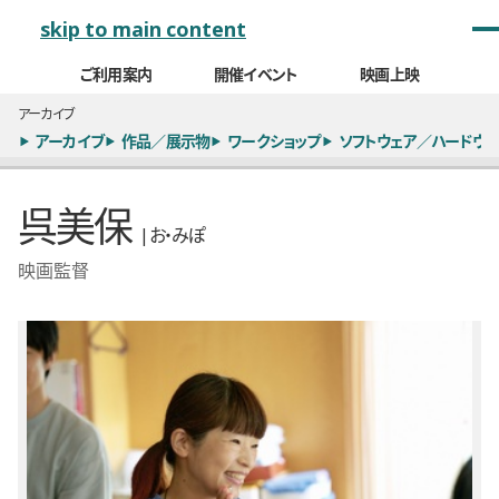
メインナビゲーション
skip to main content
ご利用案内
開催イベント
映画上映
アーカイブ
アーカイブ
作品／展示物
ワークショップ
ソフトウェア／ハードウェ
呉美保
| お・みぽ
映画監督