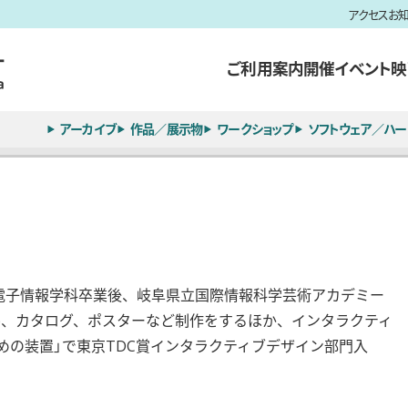
アクセス
お
ご利用案内
開催イベント
映
アーカイブ
作品／展示物
ワークショップ
ソフトウェア／ハー
部電子情報学科卒業後、岐阜県立国際情報科学芸術アカデミー
Web、カタログ、ポスターなど制作をするほか、インタラクティ
めの装置」で東京TDC賞インタラクティブデザイン部門入