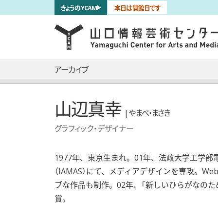
サブナビゲーション
きょうのYCAM
本日は開館日です
言語を切り替える
skip to main content
メインナビゲーション
アーカイブ
山辺真幸
| やまべ・まさき
グラフィック・デザイナー
1977年、東京生まれ。01年、法政大学工学
（IAMAS）にて、メディアデザインを専攻。
ブな作品も制作。02年、「新しいひらがなのた
賞。