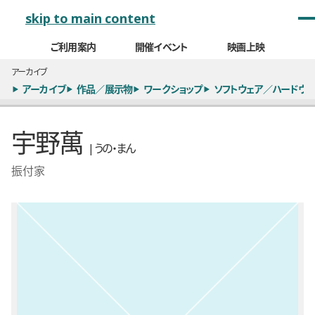
メインナビゲーション
skip to main content
ご利用案内
開催イベント
映画上映
アーカイブ
アーカイブ
作品／展示物
ワークショップ
ソフトウェア／ハードウェ
宇野萬
| うの・まん
振付家