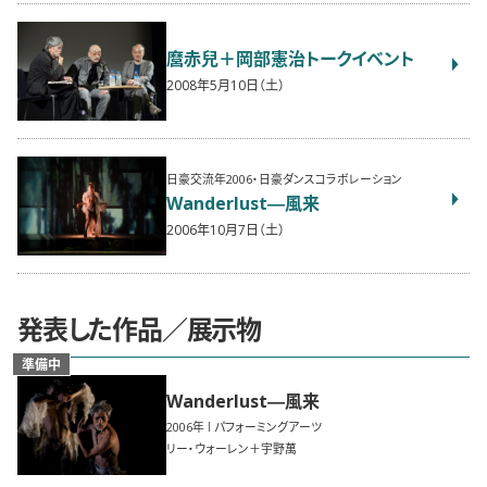
麿赤兒＋岡部憲治トークイベント
2008年5月10日（土）
日豪交流年2006・日豪ダンスコラボレーション
Wanderlust―風来
2006年10月7日（土）
発表した作品／展示物
準備中
Wanderlust―風来
2006
パフォーミングアーツ
リー・ウォーレン＋宇野萬