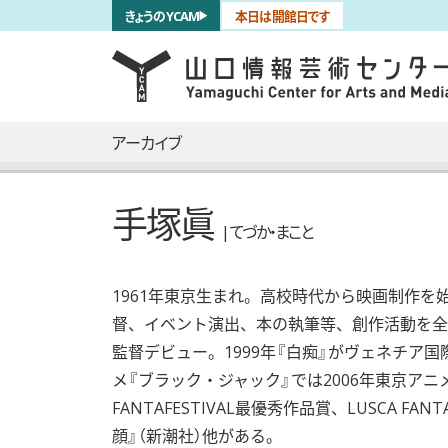
サブナビゲーション
きょうのYCAM
本日は開館日です
言語を切り替える
skip to main content
メインナビゲーション
アーカイブ
手塚眞
| てづか・まこと
1961年東京生まれ。高校時代から映画制作
督、イベント演出、本の執筆等、創作活動を全般
監督デビュー。1999年『白痴』がヴェネチア
メ『ブラック・ジャック』では2006年東京アニ
FANTAFESTIVAL最優秀作品賞、LUSCA FA
顔』（新潮社）他がある。