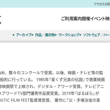
アクセス
お
ご利用案内
開催イベント
映
アーカイブ
作品／展示物
ワークショップ
ソフトウェア／ハー
を始め、数々のコンクールで受賞。以後、映画・テレビ等の監
的に行っている。 1985年『星くず兄弟の伝説』で商業映画
国際映画祭で上映され、デジタル・アワード受賞。テレビアニ
メアワードTV部門優秀作品賞受賞。2019年『ばるぼら』が
NTASTIC FILM FEST監督賞受賞、 著作に『父・手塚治虫の素