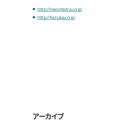
http://neontetra.co.jp
http://tezuka.co.jp
アーカイブ