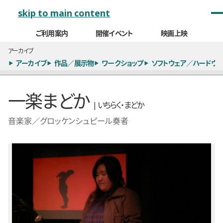
メインナビゲーション
skip to main content
ご利用案内
開催イベント
映画上映
アーカイブ
アーカイブ
作品／展示物
ワークショップ
ソフトウェア／ハードウェ
一楽まどか
| いちらく・まどか
音楽家／グロッケンシュピール奏者