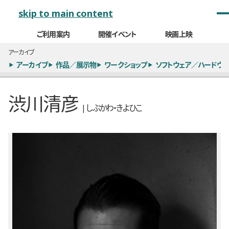
メインナビゲーション
skip to main content
ご利用案内
開催イベント
映画上映
アーカイブ
アーカイブ
作品／展示物
ワークショップ
ソフトウェア／ハードウェ
渋川清彦
| しぶかわ・きよひこ