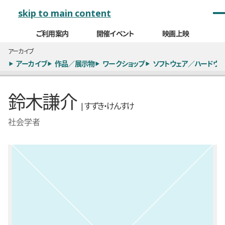
メインナビゲーション
skip to main content
ご利用案内
開催イベント
映画上映
アーカイブ
アーカイブ
作品／展示物
ワークショップ
ソフトウェア／ハードウェ
鈴木謙介
| すずき・けんすけ
社会学者