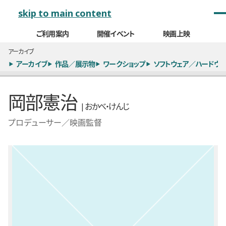
メインナビゲーション
skip to main content
ご利用案内
開催イベント
映画上映
アーカイブ
アーカイブ
作品／展示物
ワークショップ
ソフトウェア／ハードウェ
岡部憲治
| おかべ・けんじ
プロデューサー／映画監督