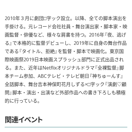
2010年３月に劇団□字ック設立。以降、全ての脚本演出を
手掛ける。元レコード会社社員・舞台演出家・脚本家・映
画監督・俳優など、様々な肩書を持つ。2016年『夜、逃げ
る』で本格的に監督デビューし、2019年に自身の舞台作品
である『タイトル、拒絶』を監督・脚本で映画化。東京国
際映画祭2019日本映画スプラッシュ部門に正式出品され
る。また、近年はNetflixオリジナルドラマ『全裸監督』脚
本チーム参加、ABCテレビ・テレビ朝日『神ちゅーんす』
全話脚本、舞台吉本神保町花月しずる×□字ック『演劇♡顧
問』脚本・演出・出演など外部作品への書き下ろしも積極
的に行っている。
関連イベント