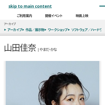
メインナビゲーション
skip to main content
ご利用案内
開催イベント
映画上映
アーカイブ
アーカイブ
作品／展示物
ワークショップ
ソフトウェア／ハードウェ
山田佳奈
| やまだ・かな