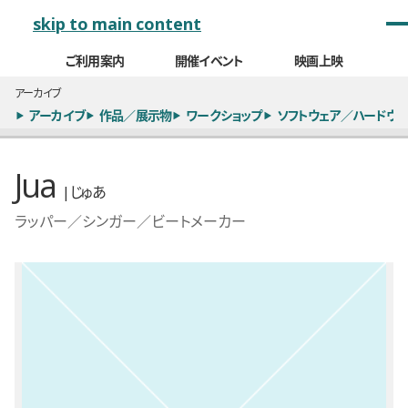
メインナビゲーション
skip to main content
ご利用案内
開催イベント
映画上映
アーカイブ
アーカイブ
作品／展示物
ワークショップ
ソフトウェア／ハードウェ
Jua
| じゅあ
ラッパー／シンガー／ビートメーカー