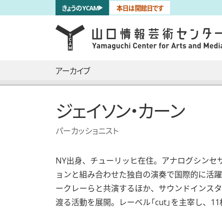
サブナビゲーション
きょうのYCAM
本日は開館日です
言語を切り替える
skip to main content
メインナビゲーション
アーカイブ
ジェイソン・カーン
パーカッショニスト
NY出⾝、チューリッヒ在住。アナログシンセ
ョンと組み合わせた独⾃の演奏で国際的に活躍。ギ
ークレーらと共演するほか、サウンドインスタ
渡る活動を展開。レーベル「cut」を主宰し、1