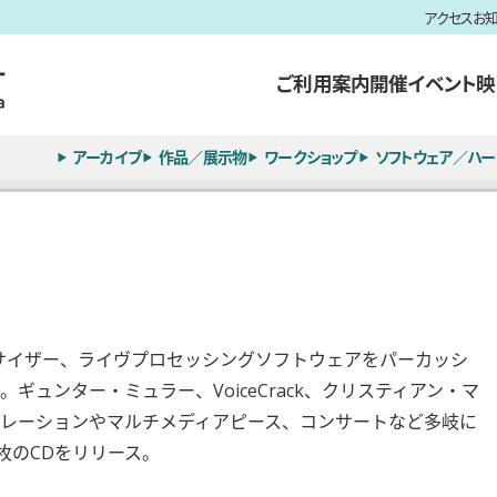
アクセス
お
ご利用案内
開催イベント
映
アーカイブ
作品／展示物
ワークショップ
ソフトウェア／ハー
サイザー、ライヴプロセッシングソフトウェアをパーカッシ
ュンター・ミュラー、VoiceCrack、クリスティアン・マ
レーションやマルチメディアピース、コンサートなど多岐に
1枚のCDをリリース。