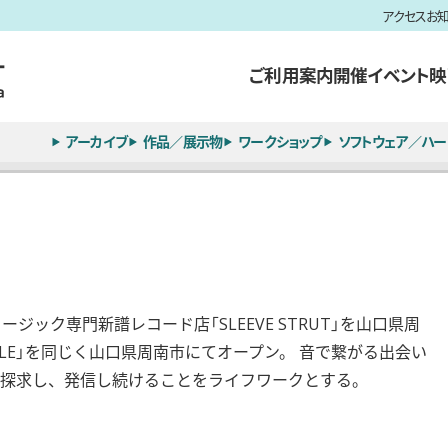
アクセス
お
ご利用案内
開催イベント
映
アーカイブ
作品／展示物
ワークショップ
ソフトウェア／ハー
ュージック専門新譜レコード店「SLEEVE STRUT」を山口県周
OPLE」を同じく山口県周南市にてオープン。 音で繋がる出会い
探求し、発信し続けることをライフワークとする。