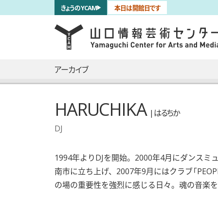
サブナビゲーション
きょうのYCAM
本日は開館日です
言語を切り替える
skip to main content
メインナビゲーション
アーカイブ
HARUCHIKA
| はるちか
DJ
1994年よりDJを開始。2000年4月にダンスミ
南市に立ち上げ、2007年9月にはクラブ「PE
の場の重要性を強烈に感じる日々。魂の音楽を