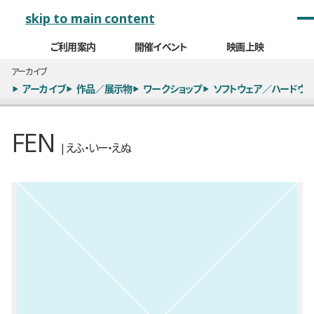
メインナビゲーション
skip to main content
ご利用案内
開催イベント
映画上映
アーカイブ
アーカイブ
作品／展示物
ワークショップ
ソフトウェア／ハードウェ
FEN
| えふ・いー・えぬ