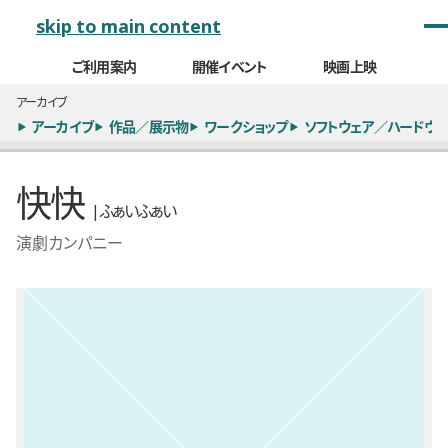
メインナビゲーション
skip to main content
ご利用案内
開催イベント
映画上映
アーカイブ
アーカイブ
作品／展示物
ワークショップ
ソフトウェア／ハードウェ
快快
| ふぁいふぁい
演劇カンパニー