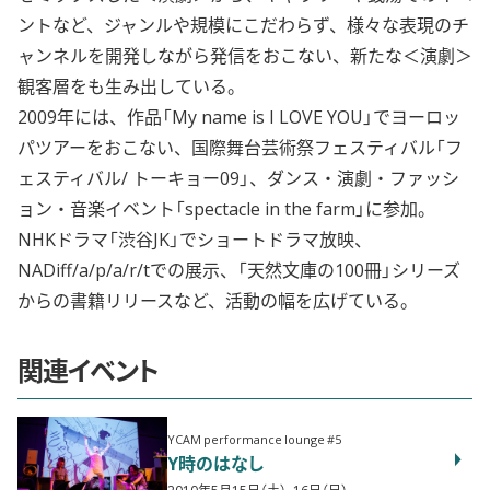
ントなど、ジャンルや規模にこだわらず、様々な表現のチ
ャンネルを開発しながら発信をおこない、新たな＜演劇＞
観客層をも生み出している。
2009年には、作品「My name is I LOVE YOU」でヨーロッ
パツアーをおこない、国際舞台芸術祭フェスティバル「フ
ェスティバル/ トーキョー09」、ダンス・演劇・ファッシ
ョン・音楽イベント「spectacle in the farm」に参加。
NHKドラマ「渋谷JK」でショートドラマ放映、
NADiff/a/p/a/r/tでの展示、「天然文庫の100冊」シリーズ
からの書籍リリースなど、活動の幅を広げている。
関連イベント
YCAM performance lounge #5
Y時のはなし
2010年5月15日（土）、16日（日）