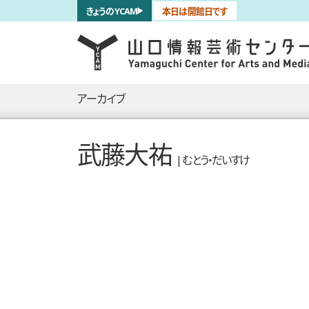
サブナビゲーション
きょうのYCAM
本日は開館日です
言語を切り替える
skip to main content
メインナビゲーション
アーカイブ
武藤大祐
| むとう・だいすけ