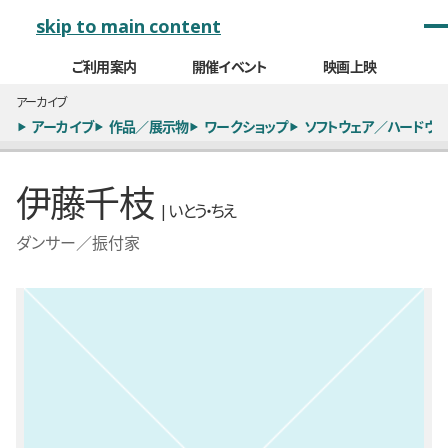
メインナビゲーション
skip to main content
ご利用案内
開催イベント
映画上映
アーカイブ
アーカイブ
作品／展示物
ワークショップ
ソフトウェア／ハードウェ
伊藤千枝
| いとう・ちえ
ダンサー／振付家