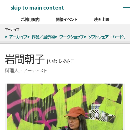
メインナビゲーション
skip to main content
ご利用案内
開催イベント
映画上映
アーカイブ
アーカイブ
作品／展示物
ワークショップ
ソフトウェア／ハードウェ
岩間朝子
| いわま・あさこ
料理人／アーティスト