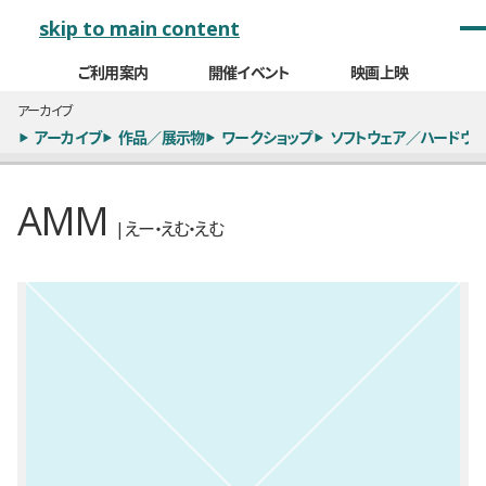
メインナビゲーション
skip to main content
ご利用案内
開催イベント
映画上映
アーカイブ
アーカイブ
作品／展示物
ワークショップ
ソフトウェア／ハードウェ
AMM
| えー・えむ・えむ