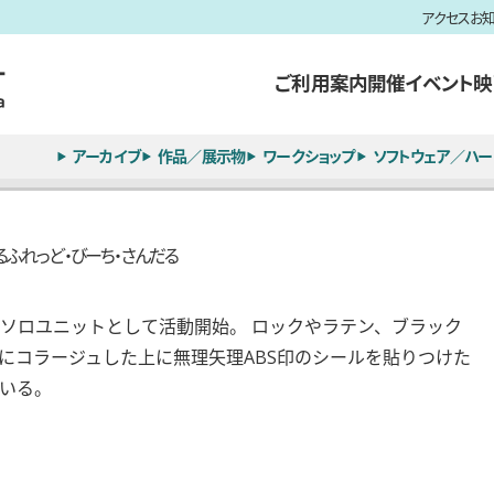
アクセス
お
ご利用案内
開催イベント
映
アーカイブ
作品／展示物
ワークショップ
ソフトウェア／ハー
あるふれっど・びーち・さんだる
ームなソロユニットとして活動開始。 ロックやラテン、ブラック
にコラージュした上に無理矢理ABS印のシールを貼りつけた
いる。