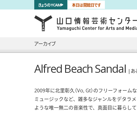
サブナビゲーション
きょうのYCAM
本日は開館日です
言語を切り替える
skip to main content
メインナビゲーション
アーカイブ
Alfred Beach Sandal
| 
2009年に北里彰久（Vo, Gt）のフリーフォ
ミュージックなど、雑多なジャンルをデタラメ
ような唯一無二の音楽性で、真面目に暮らして