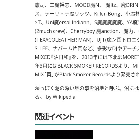
憲司、二魔裕志、MOOD魔N、 魔ltz、魔DRINK
ス、テーリ・テ魔リッツ、Killer-Bong、小魔
×T、Uni魔ersal Indiann、S魔魔魔魔魔、YA魔STA
(2much crew)、Cherryboy 魔anction、魔
(TEXACOLEATHER MAN)、UJT(魔ン画トロ
S-LEE、ナパーム片岡など、多彩なDJやアー
MIXCD『沼日和』を、2013年には下北沢MOREでの
年3月にはBLACK SMOKER RECORDSより、
MIX「薬」がBlack Smoker Recordsより発売
湿っぽく泥の深い地の事を沼地と呼ぶ。沼には
る。 by Wikipedia
関連イベント