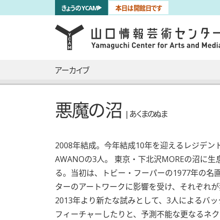
サブナビゲーション
きょうのYCAM
本日は開館日です
言語を切り替える
skip to main content
メインナビゲーション
アーカイブ
悪魔の沼
| あくまのぬま
2008年結成。今年結成10年を迎えるレジデントで
AWANOの3人。 東京・下北沢MOREの沼
る。当初は、トビー・フーパーの1977年の名
ターのアートワークに影響を受け、それぞれが
2013年より新たな試みとして、3人によるバ
フィーチャーしたりと、予測不能な更なるネク