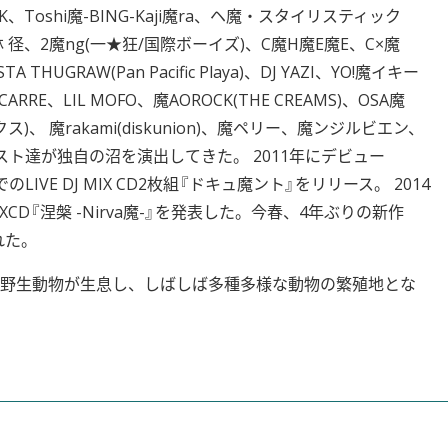
、Toshi魔-BING-Kaji魔ra、ヘ魔・スタイリスティック
林 径、2魔ng(一★狂/国際ボーイズ)、C魔H魔E魔E、C×魔
 THUGRAW(Pan Pacific Playa)、DJ YAZI、YO!魔イキー
力、CARRE、LIL MOFO、魔AOROCK(THE CREAMS)、OSA魔
ニクス)、 魔rakami(diskunion)、魔ペリー、魔ンジルビエン、
チスト達が独自の沼を演出してきた。 2011年にデビュー
LIVE DJ MIX CD2枚組『ドキュ魔ント』をリリース。 2014
MIXCD『涅槃 -Nirva魔-』を発表した。今春、4年ぶりの新作
された。
野生動物が生息し、しばしば多種多様な動物の繁殖地とな