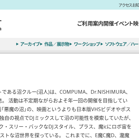
アクセス
お
ご利用案内
開催イベント
映
アーカイブ
作品／展示物
ワークショップ
ソフトウェア／ハー
ある沼クルー(沼人)は、COMPUMA、Dr.NISHIMURA、
に生息。 活動は不定期ながらおよそ年一回の開催を目指してい
画「悪魔の沼」の、映画というよりも日本版VHSビデオやポス
独自の視点でDJミックスして沼の可能性を模索していたが、
ック・スリー・バックなDJスタイル、プラス、魔icにロボ宙を
ストな沼世界を探っている。 これまでに、E魔C魔D、瀧魔