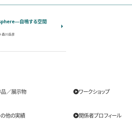
d sphere―自鳴する空間
＋森川岳彦
作品／展示物
ワークショップ
その他の実績
関係者プロフィール