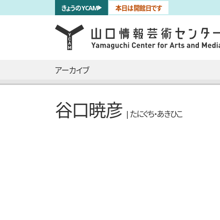
サブナビゲーション
きょうのYCAM
本日は開館日です
言語を切り替える
skip to main content
メインナビゲーション
アーカイブ
谷口暁彦
| たにぐち・あきひこ