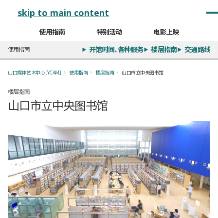
メインナビゲーション
skip to main content
使用指南
特别活动
电影上映
开馆时间、各种服务
楼层指南
交通路线
使用指南
山口媒体艺术中心［YCAM］
使用指南
楼层指南
山口市立中央图书馆
楼层指南
山口市立中央图书馆
全4枚のうち、1枚目のスライド
全