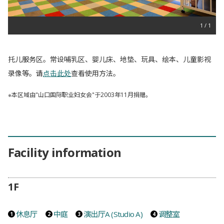
1
概要
托儿服务区。常设哺乳区、婴儿床、地垫、玩具、绘本、儿童影视
录像等。请
点击此处
查看使用方法。
※本区域由"山口国际职业妇女会"于2003年11月捐赠。
Facility information
1F
休息厅
中庭
演出厅A (Studio A)
调整室