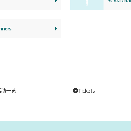
YCAM Cha
nners
活动一览
Tickets