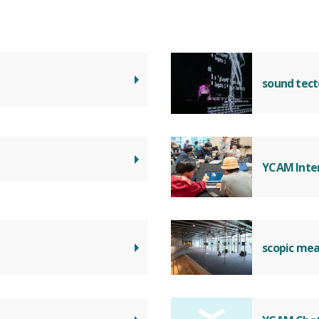
sound tect
YCAM Inte
scopic me