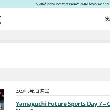
交通路线
Announcements from YCAM
To schools and edu
使
2023年5月5日（周五）
Yamaguchi Future Sports Day 7 – C