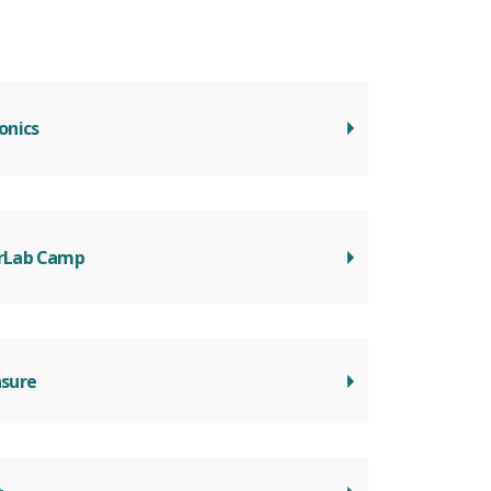
onics
rLab Camp
asure