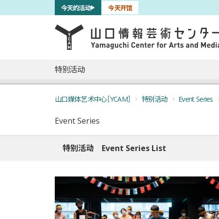
サブナビゲーション
今天的活动
今天开馆
言語を切り替える
skip to main content
メインナビゲーション
特别活动
山口媒体艺术中心［YCAM］
特别活动
Event Series
Event Series
特别活动
Event Series List
特别活动