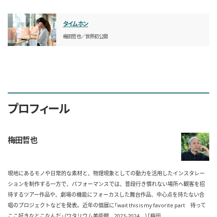
タイムホン
梅田哲也
世界初公開
プロフィール
梅田哲也
現地にあるモノや日常的な素材と、物理現象としての動力を活用したインスタレー
ションを制作する一方で、パフォーマンスでは、普段行き慣れない場所へ観客を招
待するツアー作品や、劇場の機能にフォーカスした舞台作品、中心点を持たない合
唱のプロジェクトなどを発表。近年の個展に「wait this is my favorite part 待って
ここ好きなとこなんだ」（ワタリウム美術館、2023-2024、）「梅田 ...