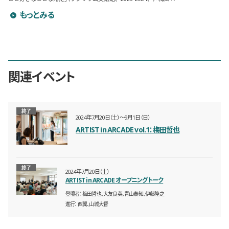
梅田哲也のプロフィールを詳しく見る
もっとみる
関連イベント
終了
2024年7月20日（土）〜9月1日（日）
ARTIST in ARCADE vol.1：梅田哲也
終了
2024年7月20日（土）
ARTIST in ARCADE オープニングトーク
登壇者
梅田哲也、大友良英、青山泰知、伊藤隆之
進行
西翼、山城大督