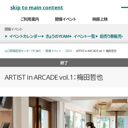
メインナビゲーション
skip to main content
ご利用案内
開催イベント
映画上映
開催イベント
イベントカレンダー
きょうのYCAM
イベント一覧
前売り券販売・
山口情報芸術センター［YCAM］
開催イベント
2024
ARTIST in ARCADE vol.1：梅田哲也
終了
ARTIST in ARCADE vol.1：梅田哲也
概要
全2枚のうち、1枚目のスライド